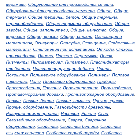
керамики
,
Оборудование для производства стекла
,
Оборудование для производства цемента
,
Общие
,
Общие
термины
,
Общие термины, бетон
,
Общие термины,
деревообработка
,
Общие термины, оборудование
,
Общие,
заводы
,
Общие, заполнители
,
Общие, качество
,
Общие,
коррозия
,
Общие, краски
,
Общие, стекло
,
Огнезащита
материалов
,
Огнеупоры
,
Опалубка
,
Освещение
,
Отделочные
материалы
,
Отклонения при испытаниях
,
Отходы
,
Отходы
производства
,
Панели
,
Паркет
,
Перемычки
,
Песок
,
Пигменты
,
Пиломатериал
,
Питатели
,
Пластификаторы
для бетона
,
Пластифицирующие добавки
,
Плиты
,
Покрытия
,
Полимерное оборудование
,
Полимеры
,
Половое
покрытие
,
Полы
,
Прессовое оборудование
,
Приборы
,
Приспособления
,
Прогоны
,
Проектирование
,
Производства
,
Противоморозные добавки
,
Противопожарное оборудование
,
Прочие
,
Прочие, бетон
,
Прочие, замазки
,
Прочие, краски
,
Прочие, оборудование
,
Разновидности древесины
,
Разрушения материалов
,
Раствор
,
Ригеля
,
Сваи
,
Сваизабивное оборудование
,
Сварка
,
Сварочное
оборудование
,
Свойства
,
Свойства бетона
,
Свойства
вяжущих веществ
,
Свойства горной породы
,
Свойства