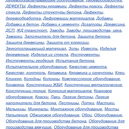
Деревообрабатывающее оборудование
,
Деревообработка
,
ДЕФЕКТЫ
,
Дефекты керамики
,
Дефекты краски
,
Дефекты
стекла
,
Дефекты структуры бетона
,
Дефекты,
деревообработка
,
Деформации материалов
,
Добавки
,
Добавки в бетон
,
Добавки к цементу
,
Дозаторы
,
Древесина
,
ДСП
,
ЖД транспорт
,
Заводы
,
Заводы, производства, цеха
,
Замазки
,
Заполнители для бетона
,
Защита бетона
,
Защита древесины
,
Защита от коррозии
,
Звукопоглащающий материал
,
Золы
,
Известь
,
Изделия
деревянные
,
Изделия из стекла
,
Инструменты
,
Инструменты геодезия
,
Испытания бетона
,
Испытательное оборудование
,
Качество цемента
,
Качество, контроль
,
Керамика
,
Керамика и огнеупоры
,
Клеи
,
Клинкер
,
Колодцы
,
Колонны
,
Компрессорное оборудование
,
Конвеера
,
Конструкции ЖБИ
,
Конструкции металлические
,
Конструкции прочие
,
Коррозия материалов
,
Крановое
оборудование
,
Краски
,
Лаки
,
Легкие бетоны
,
Легкие
наполнители для бетона
,
Лестницы
,
Лотки
,
Мастики
,
Мельницы
,
Минералы
,
Монтажное оборудование
,
Мосты
,
Напыления
,
Обжиговое оборудование
,
Обои
,
Оборудование
,
Оборудование для производства бетона
,
Оборудование для
производства вяжущие
,
Оборудование для производства